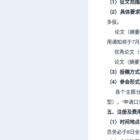
（
1
）征文范围
（
2
）具体要
多投。
论文（摘要、
用通知将于7月
优秀论文（全
论文（摘要）
（
3
）投稿方式
（
4
）参会形式
各个主题分会
型），“申请口
五、注册及费
（
1
）时间地点
员务必于8日全