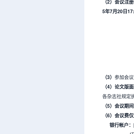
（
2
）会议注册
5年7月20日1
（
3
）
参加会议
（
4
）论文版面
各杂志社规定
（
5
）会议期间
（
6
）
会议
费仅
银行帐户：